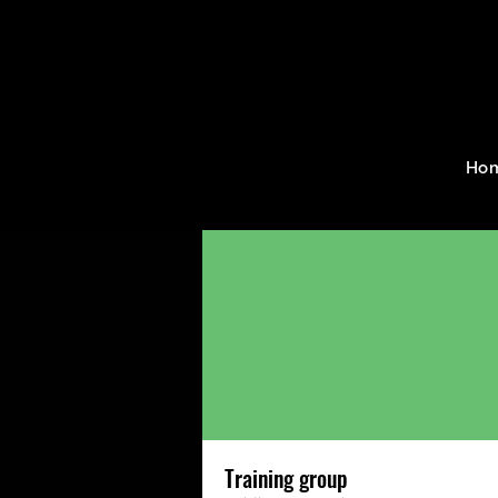
Home
Groups
Training g
Ho
Training group