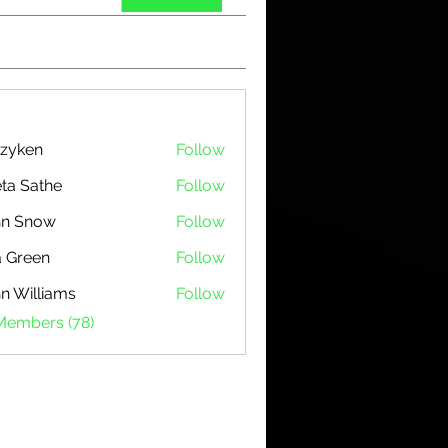
zyken
Follow
ta Sathe
Follow
hn Snow
Follow
 Green
Follow
n Williams
Follow
 Members (78)