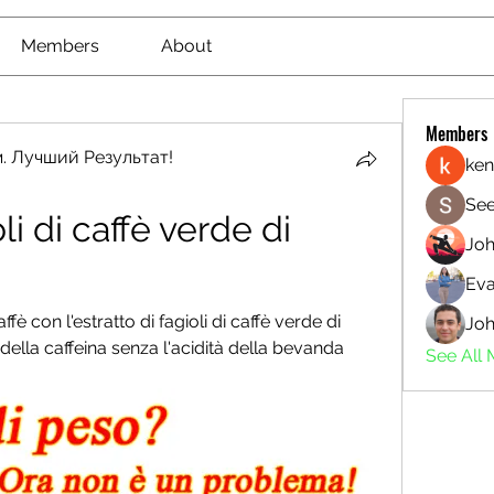
Members
About
Members
. Лучший Результат!
ken
See
li di caffè verde di 
Jo
Eva
fè con l'estratto di fagioli di caffè verde di 
Joh
 della caffeina senza l'acidità della bevanda 
See All