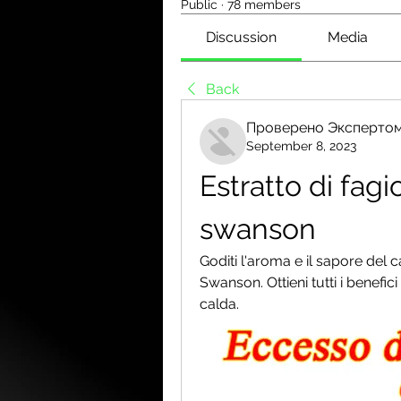
Public
·
78 members
Discussion
Media
Back
Проверено Экспертом
September 8, 2023
Estratto di fagio
swanson
Goditi l'aroma e il sapore del caf
Swanson. Ottieni tutti i benefici
calda.