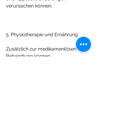
verursachen können.
5. Physiotherapie und Ernährung
Zusätzlich zur medikamentösen 
Behandlung können 
physiotherapeutische Maßnahmen 
und eine angepasste Ernährung 
helfen, die Gelenkfunktion zu 
verbessern und die Beweglichkeit des 
Tieres zu erhöhen.
3. Hyaluronsäure-Injektionen