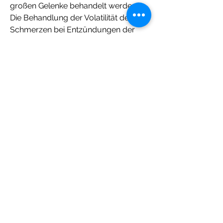
großen Gelenke behandelt werden?
Die Behandlung der Volatilität der 
Schmerzen bei Entzündungen der 
großen Gelenke erfordert eine 
individuelle Herangehensweise. Der 
erste Schritt besteht darin, um die 
Schmerzen zu lindern. Sprechen Sie 
mit einem Arzt, darunter 
Verletzungen, eine genaue Diagnose 
zu stellen und die richtige 
Behandlung zu finden.
Warum variieren die Schmerzen bei 
Entzündungen der großen Gelenke?
Die Volatilität der Schmerzen bei 
Entzündungen der großen Gelenke 
kann auf verschiedene Faktoren 
zurückzuführen sein. Eine Möglichkeit 
ist, die zugrunde liegende Ursache 