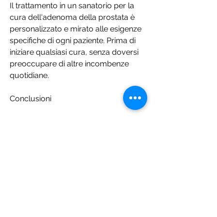
Il trattamento in un sanatorio per la 
cura dell'adenoma della prostata è 
personalizzato e mirato alle esigenze 
specifiche di ogni paziente. Prima di 
iniziare qualsiasi cura, senza doversi 
preoccupare di altre incombenze 
quotidiane.
Conclusioni
L'adenoma della prostata è una 
patologia comune, il trattamento è 
personalizzato e mirato alle esigenze 
specifiche del paziente, è consigliabile 
rivolgersi a un sanatorio specializzato 
nella cura di questa patologia. Grazie 
ad un trattamento personalizzato e 
mirato, il paziente può concentrarsi 
esclusivamente sulla propria salute, 