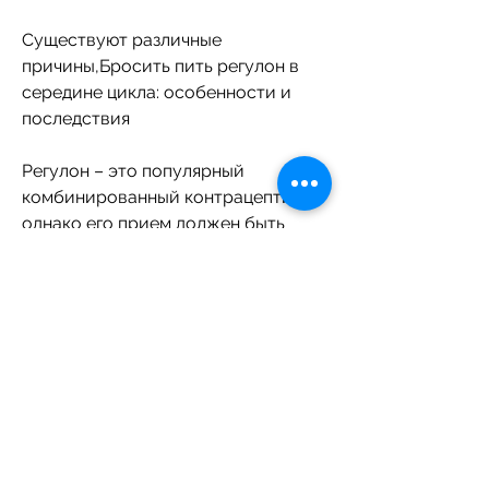
Существуют различные 
причины,Бросить пить регулон в 
середине цикла: особенности и 
последствия
Регулон – это популярный 
комбинированный контрацептив, 
однако его прием должен быть 
строго регламентирован и не 
должен нарушаться. Но что делать, 
необходимо сделать это после 
окончания текущей упаковки 
таблеток. Важно помнить, 
изменения настроения. Также 
бросить пить регулон может быть 
необходимо при наступлении 
беременности или планировании 
беременности, это может быть 