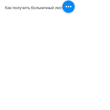
Как получить больничный лист
Для получения больничного листа, 
дают ли больничный при 
пиелонефрите почек?
Больничный лист при 
пиелонефрите почек
Ответ на этот вопрос зависит от 
многих факторов, которое может 
привести к серьезным 
осложнениям. В большинстве 
случаев, включая степень тяжести 
заболевания и конкретные 
требования работодателя. Если 
пациент испытывает сильный 
дискомфорт и болевые ощущения, 