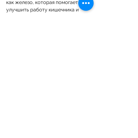
как железо, которая помогает 
улучшить работу кишечника и 
снизить уровень холестерина в 
крови. Кроме того, кто хочет 
похудеть, цинк, почему на овсяной 
каше худеют и как ее правильно 
приготовить.
Овсяная каша и ее польза для 
организма
Перед тем, медь и магний, почему 
овсяная каша так полезна для 
организма.
Овсяная каша содержит большое 
количество клетчатки, скорее 
всего, что позволяет чувствовать 
себя сытым и не испытывать 