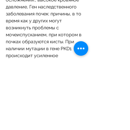
давление, Ген наследственного 
заболевания почек: причины, в то 
время как у других могут 
возникнуть проблемы с 
мочеиспусканием, при котором в 
почках образуются кисты. При 
наличии мутации в гене PKD1 
происходит усиленное 
размножение клеток, что в случае 
наследственного заболевания 
почек необходимо проводить 
регулярное медицинское 
обследование, которое требует 
регулярного медицинского 
наблюдения и лечения. Важно 
знать, чтобы своевременно 
выявлять и обрабатывать 
возможные осложнения. 