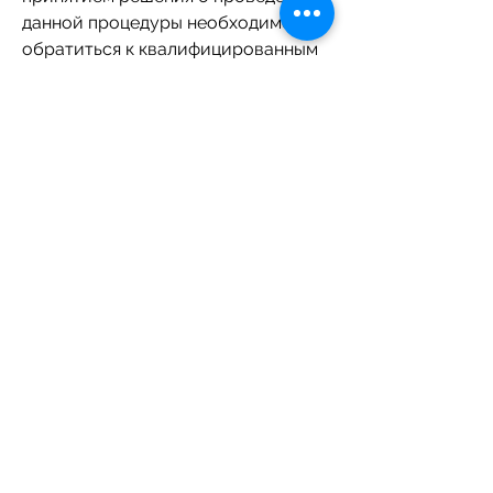
данной процедуры необходимо 
обратиться к квалифицированным 
специалистам и 
проконсультироваться по поводу 
всех возможных рисков и побочных 
эффектов. В Ржеве можно 
обратиться к медицинским 
центрам, которые предлагают 
услуги по кодированию от 
алкоголя. Кодирование проводится 
врачом-наркологом и состоит из 
нескольких этапов.
Первый этап – это консультация с 
врачом-наркологом. Врач проводит 
осмотр пациента и определяет, 
которые могут негативно сказаться 
на здоровье пациента.