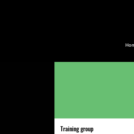
Home
Groups
Training g
Ho
Training group