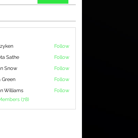
zyken
Follow
ta Sathe
Follow
hn Snow
Follow
 Green
Follow
n Williams
Follow
 Members (78)