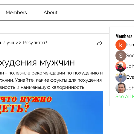
Members
About
Members
. Лучший Результат!
ken
See
охудения мужчин
Jo
н - полезные рекомендации по похудению и 
Eva
чин. Узнайте, какие фрукты для похудения 
ность и наименьшую калорийность.
Joh
See All