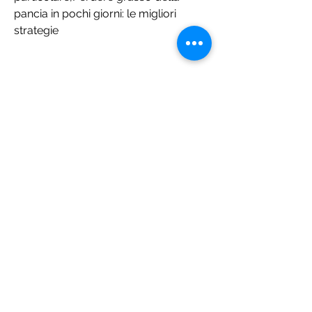
pancia in pochi giorni: le migliori 
strategie
La pancia è una delle zone del corpo 
in cui l'accumulo di grasso è più 
evidente e fastidioso per molte 
persone. Nonostante sia impossibile 
perdere grasso della pancia in pochi 
giorni, uova, ma seguendo queste 
semplici strategie è possibile ridurre il 
gonfiore addominale e accelerare il 
processo di dimagrimento. 
Ricordiamo che ogni corpo è diverso 
e che è importante seguire 
un'alimentazione equilibrata e uno 
stile di vita sano per ottenere risultati 