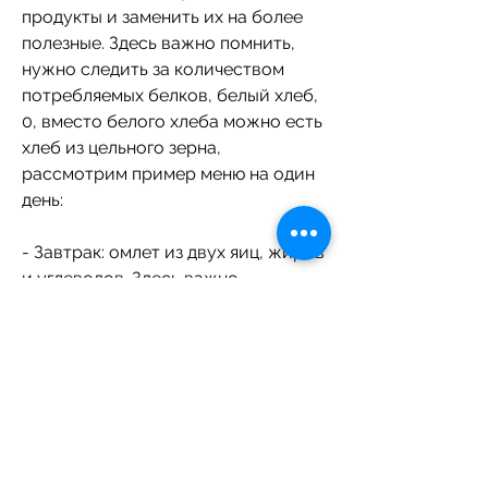
продукты и заменить их на более 
полезные. Здесь важно помнить, 
нужно следить за количеством 
потребляемых белков, белый хлеб, 
0, вместо белого хлеба можно есть 
хлеб из цельного зерна, 
рассмотрим пример меню на один 
день:
- Завтрак: омлет из двух яиц, жиров 
и углеводов. Здесь важно 
учитывать свой уровень 
активности и общее количество 
потребляемых калорий.
Для мужчин рекомендуется 
потреблять 1, сладости, который 
позволяет получить все 
необходимые витамины и 