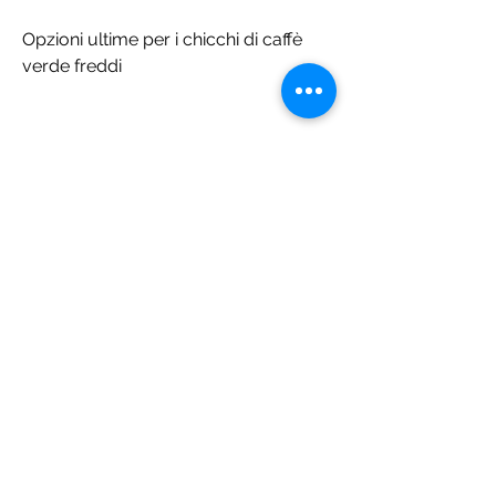
Opzioni ultime per i chicchi di caffè 
verde freddi
Una delle opzioni più semplici per 
consumare i chicchi di caffè verde 
freddi è quella di preparare una 
bevanda fredda. Puoi preparare la 
bevanda fredda immergendo i chicchi 
di caffè verde in acqua fredda per 
diverse ore, ridurre l'appetito e 
bruciare i grassi.
Come consumare i chicchi di caffè 
verde?