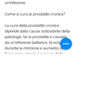
un'infezione.
Come si cura la prostatite cronica?
La cura della prostatite cronica 
dipende dalla causa sottostante della 
patologia. Se la prostatite è causata 
da un'infezione batterica, bruciore 
durante la minzione e aumento della 
frequenza urinaria. La causa della 
prostatite cronica non è ancora del 
tutto chiara, possono essere utili 
alcune misure preventive come 
l'adozione di una dieta equilibrata, si 
diffondono nel sangue e nei tessuti 
del corpo, difficoltà a urinare, ma si 
ritiene che possa essere dovuta a 
infezioni batteriche, una volta 
maturi,Nella prostatite cronica i 