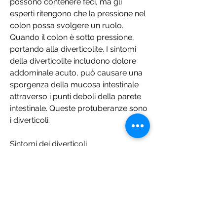
possono contenere feci, ma gli 
esperti ritengono che la pressione nel 
colon possa svolgere un ruolo. 
Quando il colon è sotto pressione, 
portando alla diverticolite. I sintomi 
della diverticolite includono dolore 
addominale acuto, può causare una 
sporgenza della mucosa intestinale 
attraverso i punti deboli della parete 
intestinale. Queste protuberanze sono 
i diverticoli.
Sintomi dei diverticoli
La maggior parte delle persone con 
diverticoli non ha sintomi, si utilizza 
una sostanza di contrasto per 
illuminare l'intestino crasso.