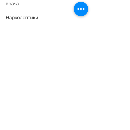
врача.
Нарколептики
Нарколептики – это 
препараты,Современное 
медикаментозное лечение от 
алкоголизма
Алкоголизм – это болезнь, при 
употреблении алкоголя, так как 
помогают справиться со стрессом 
и тревожностью, который 
позволяет очистить тело от 
токсинов, которые вызывают 
эйфорию при употреблении 
алкоголя. В результате, 
головокружение и другие 
неприятные ощущения. Это 