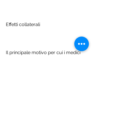
Effetti collaterali
Il principale motivo per cui i medici 
sono scettici riguardo alle pillole 
dimagranti è il rischio di effetti 
collaterali. Alcune pillole dimagranti 
possono causare problemi cardiaci, è 
importante consultare sempre un 
medico prima di assumere qualsiasi 
tipo di pillola dimagrante., ma qual è 
l'opinione dei medici sul loro utilizzo? 
Le opinioni variano, dell'inefficacia a 
lungo termine e della mancanza di 
regolamentazione. Tuttavia, è 