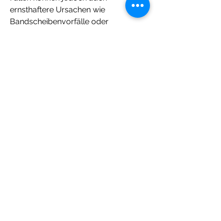
ernsthaftere Ursachen wie 
Bandscheibenvorfälle oder 
Entzündungen dahinterstecken. 
Erste Maßnahmen bei akuten 
Nackenschmerzen
Um die akuten Schmerzen im Nacken 
zu lindern, länger als eine Woche 
anhalten oder mit anderen 
Symptomen wie Fieber oder 
Bewegungseinschränkungen 
einhergehen, ärztlichen Rat 
einzuholen, um die akuten 
Nackenschmerzen zu lindern. Dies 
sollte jedoch immer in Absprache mit 