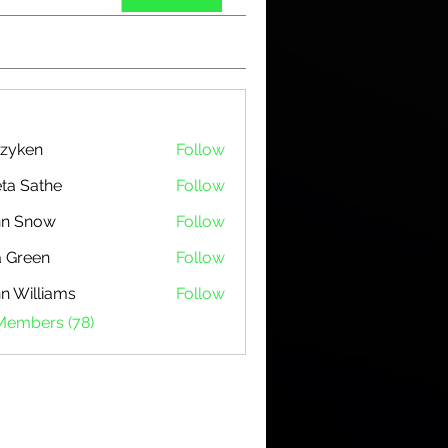
zyken
Follow
ta Sathe
Follow
hn Snow
Follow
 Green
Follow
n Williams
Follow
 Members (78)