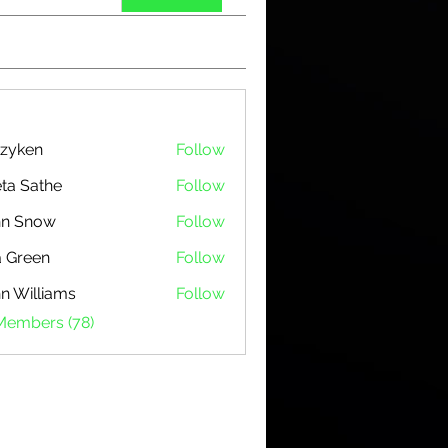
zyken
Follow
ta Sathe
Follow
hn Snow
Follow
 Green
Follow
n Williams
Follow
 Members (78)