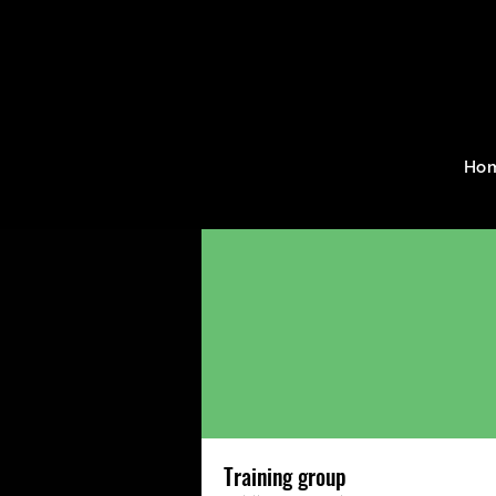
Home
Groups
Training g
Ho
Training group