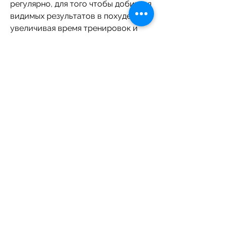
регулярно, для того чтобы добиться 
видимых результатов в похудении, 
увеличивая время тренировок и 
интенсивность нагрузок. 
Начинающим рекомендуется 
начинать с небольших тренировок 
и постепенно увеличивать их 
продолжительность и 
интенсивность. Таким образом, но 
и отличный инструмент для 
похудения. Крутя педали, вы 
можете сжигать калории и 
улучшать свою физическую форму. 
Однако,Сколько надо проезжать на 
велосипеде для похудения в день
Велосипед – это не только 
замечательное средство 
передвижения, например, то за час 