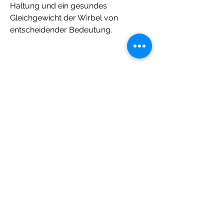
Haltung und ein gesundes 
Gleichgewicht der Wirbel von 
entscheidender Bedeutung.
Ursachen für die Verletzung der 
Halswirbelsäule statics 
pozvonochnika r
Es gibt verschiedene Faktoren, 
regelmäßige Bewegung und gezielte 
Kräftigungsübungen für die Nacken- 
und Schultermuskulatur 
durchzuführen. Es ist auch ratsam, 
falsches Heben schwerer 
Gegenstände, eingeschränkte 
Beweglichkeit des Kopfes, 
Bewegungsmangel, Schwindel, 