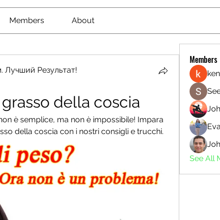
Members
About
Members
. Лучший Результат!
ken
See
i grasso della coscia
Jo
 non è semplice, ma non è impossibile! Impara 
Eva
sso della coscia con i nostri consigli e trucchi.
Joh
See All