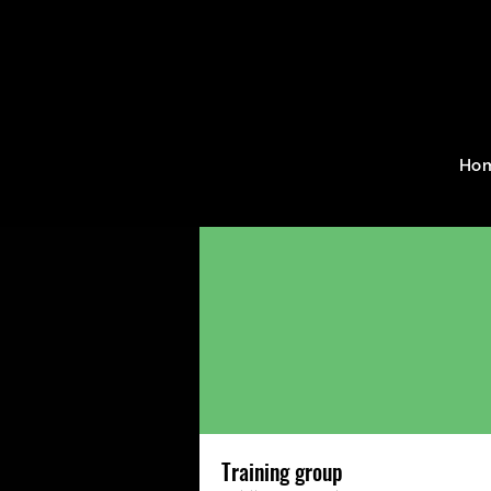
Home
Groups
Training g
Ho
Training group