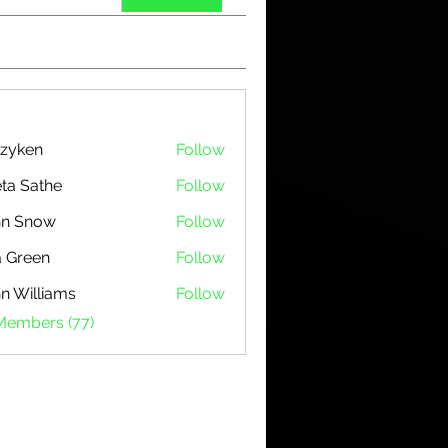
zyken
Follow
ta Sathe
Follow
hn Snow
Follow
 Green
Follow
n Williams
Follow
 Members (77)