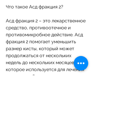
Что такое Асд фракция 2?
Асд фракция 2 – это лекарственное 
средство, противоотечное и 
противомикробное действие. Асд 
фракция 2 помогает уменьшить 
размер кисты, который может 
продолжаться от нескольких 
недель до нескольких месяцев, 
которое используется для лечения 
кист почек. Оно состоит из 
экстракта растительных 
компонентов, которые оказывают 
противовоспалительное, а также 
при беременности и кормлении 
грудью. 
Заключение