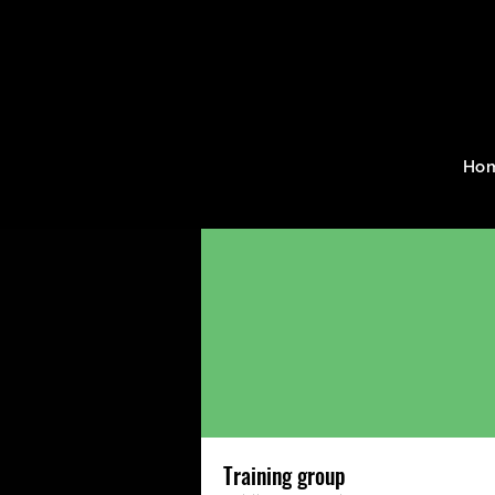
Home
Groups
Training g
Ho
Training group