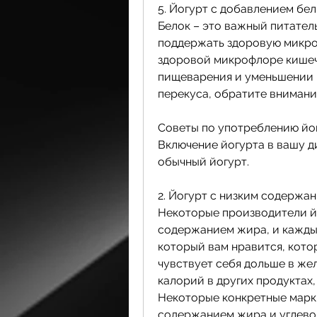
5. Йогурт с добавлением бел
Белок – это важный питател
поддержать здоровую микро
здоровой микрофлоре кишечн
пищеварения и уменьшении в
Советы по употреблению йо
Включение йогурта в вашу ди
обычный йогурт.
2. Йогурт с низким содержа
Некоторые производители йо
содержанием жира, и каждый
который вам нравится, кото
чувствует себя дольше в же
калорий в других продуктах,
Некоторые конкретные марки
содержанием жира и углевод