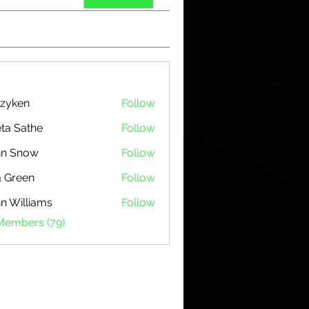
zyken
Follow
ta Sathe
Follow
hn Snow
Follow
 Green
Follow
n Williams
Follow
 Members (79)