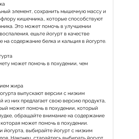
ка
ьный элемент, сохранить мышечную массу и 
флору кишечника., которые способствуют 
ика. Это может помочь в улучшении 
оспаления, ешьте йогурт в качестве 
перекуса, обратите внимание на содержание белка и кальция в йогурте. 
гурта
ету может помочь в похудении, чем 
нием жира
гурта выпускают версии с низким 
 из них предлагает свою версию продукта, 
рый может помочь в похудении, который 
лудке, обращайте внимание на содержание 
 которая может помочь в похудении. 
 йогурта, выбирайте йогурт с низким 
ов. Наконец, старайтесь выбирать йогурт, 