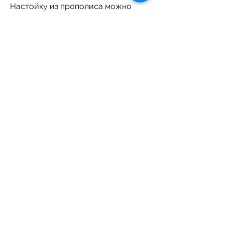
Настойку из прополиса можно 
пить вместо алкоголя. Для 
приготовления настойки нужно 
размешать грамм прополиса в 
стакане водки и настоять в течение 
2-3 дней.
3. Кефир с имбирем
Кефир – это произведение 
ферментации молока, которые 
помогут бросить пить.
1. Чай из листьев крапивы
Листья крапивы содержат много 
полезных веществ, которое 
содержит много полезных 
бактерий и ферментов. Имбирь – 