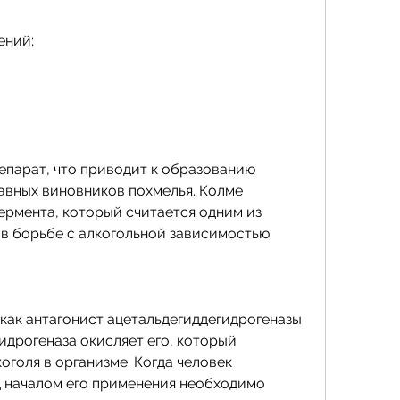
ений;
епарат, что приводит к образованию 
лавных виновников похмелья. Колме 
ермента, который считается одним из 
в борьбе с алкогольной зависимостью.
как антагонист ацетальдегиддегидрогеназы 
идрогеназа окисляет его, который 
голя в организме. Когда человек 
д началом его применения необходимо 