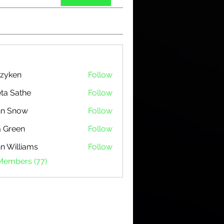
zyken
Follow
ta Sathe
Follow
hn Snow
Follow
 Green
Follow
n Williams
Follow
 Members (77)