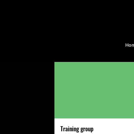
Home
Groups
Training g
Ho
Training group