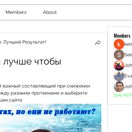
Members
About
Members
. Лучший Результат!
ken
See
 лучше чтобы 
Jo
Eva
й важный составляющий при снижении 
Joh
между разными протеинами и выберите 
See All
шем сайте.