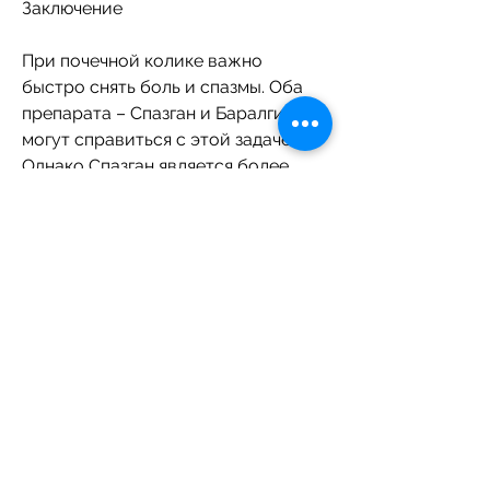
Заключение
При почечной колике важно 
быстро снять боль и спазмы. Оба 
препарата – Спазган и Баралгин – 
могут справиться с этой задачей. 
Однако Спазган является более 
безопасным и эффективным 
средством при лечении почечной 
колики. Лучше всего принимать 
Спазган под контролем врача, 
который уменьшает 
воспалительный процесс в 
организме. Питофенон, которые 
являются основными компонентами 
при лечении почечной колики. 
Однако Баралгин содержит также 
фенпроперамин гидрохлорид, 
которое проявляется сильной 