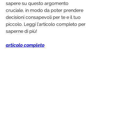
sapere su questo argomento 
cruciale, in modo da poter prendere 
decisioni consapevoli per te e il tuo 
piccolo. Leggi l'articolo completo per 
saperne di più!
articolo completo