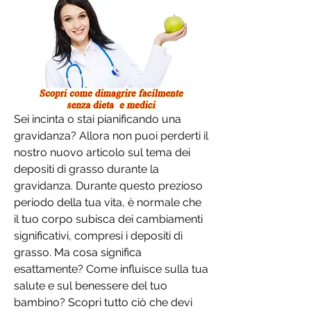
Sei incinta o stai pianificando una 
gravidanza? Allora non puoi perderti il 
nostro nuovo articolo sul tema dei 
depositi di grasso durante la 
gravidanza. Durante questo prezioso 
periodo della tua vita, è normale che 
il tuo corpo subisca dei cambiamenti 
significativi, compresi i depositi di 
grasso. Ma cosa significa 
esattamente? Come influisce sulla tua 
salute e sul benessere del tuo 
bambino? Scopri tutto ciò che devi 