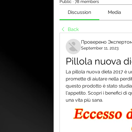
Public
·
78 members
Discussion
Media
Back
Проверено Экспертом
September 11, 2023
Pillola nuova d
La pillola nuova dieta 2017 è u
promette di aiutare nella perdi
questo prodotto è stato studiat
l'appetito. Scopri i benefici di
una vita più sana.