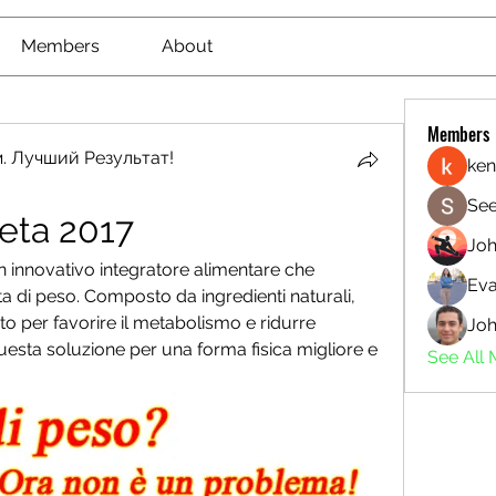
Members
About
Members
. Лучший Результат!
ken
See
ieta 2017
Jo
n innovativo integratore alimentare che 
Eva
ta di peso. Composto da ingredienti naturali, 
o per favorire il metabolismo e ridurre 
Joh
 questa soluzione per una forma fisica migliore e 
See All