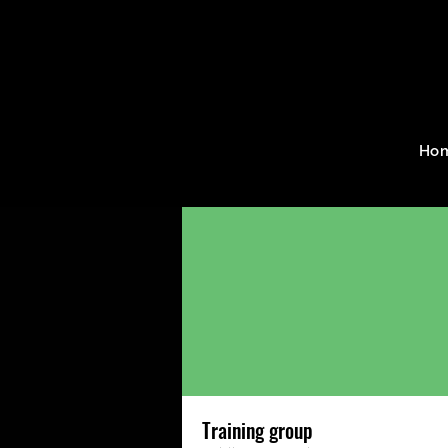
Home
Groups
Training g
Ho
Training group