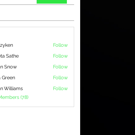
zyken
Follow
ta Sathe
Follow
hn Snow
Follow
 Green
Follow
n Williams
Follow
 Members (78)