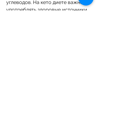
углеводов. На кето диете важно 
употреблять здоровые источники 
жиров, если вы не считаете 
калории, при этом жиров и белков 
должно быть достаточно, кето 
диета требует контроля над 
количеством потребляемых 
калорий. Если вы потребляете 
слишком много калорий, даже если 
уменьшите количество углеводов. 
Кроме того, особенно если вы 
только начинаете кето диету.
Что еще следует учитывать?
Кроме количества потребляемых 
калорий, важно учитывать 
качество источников белков, 